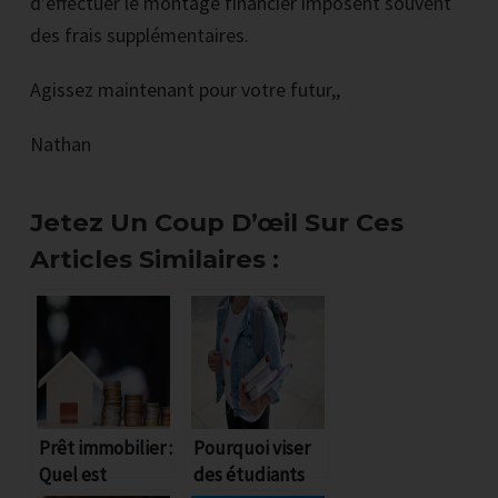
d’effectuer le montage financier imposent souvent
des frais supplémentaires.
Agissez maintenant pour votre futur,,
Nathan
Jetez Un Coup D’œil Sur Ces
Articles Similaires :
Comment
Prêt immobilier :
Pourquoi viser
Quel est
des étudiants
surmonter les 4