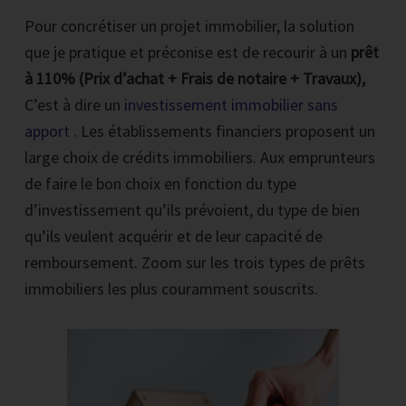
Pour concrétiser un projet immobilier, la solution
que je pratique et préconise est de recourir à un
prêt
à 110% (Prix d’achat + Frais de notaire + Travaux),
C’est à dire un
investissement immobilier sans
RECEVOIR LA PREMIERE VIDEO PAR EMAIL
apport
. Les établissements financiers proposent un
large choix de crédits immobiliers. Aux emprunteurs
de faire le bon choix en fonction du type
Inscrire votre email et cliquez sur le bouton noir maintenant
d’investissement qu’ils prévoient, du type de bien
*Vous recevrez par mail 1 vidéo par jour pendant 4 jours.
qu’ils veulent acquérir et de leur capacité de
Chaque vidéo reprend les bases et l'on voit en détails une épreuve pour
remboursement. Zoom sur les trois types de prêts
que vous puissiez la comprendre, savoir la résoudre et passer à l'action.
immobiliers les plus couramment souscrits.