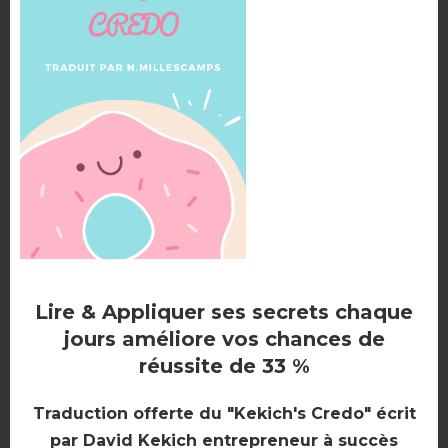
prêt classique.
PRÊTS GIGOGNES
Lire & Appliquer ses secrets chaque
jours améliore vos chances de
Appelés aussi, prêts à paliers ou prêts emboîtés, les
réussite de 33 %
prêts gigognes font également partie des offres de
financement intéressantes lors d’un projet
Traduction offerte du "Kekich's Credo" écrit
par David Kekich entrepreneur à succès
immobilier.