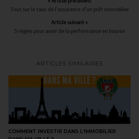
Les 3 erreurs inévitables que font
« Article précédent
Tout sur le taux de l’assurance d’un prêt immobilier
tous les débutants
Article suivant »
Quoi, ou et comment chercher un bien
5 règles pour avoir de la performance en bourse
rentable quand on est salarié ?
Comment (toujours) se faire financer
par la banque ?
ARTICLES SIMILAIRES
Comment calculer (sans rien oublier)
Comment investir dans l’immobilier dans ma ville ?
le cash-flow d'un investissement
immobilier ?
COMMENT INVESTIR DANS L’IMMOBILIER