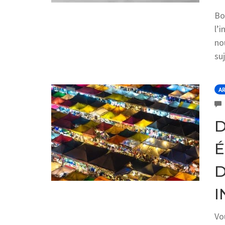
Bo
l’
no
suj
AR
D
É
D
I
Vo