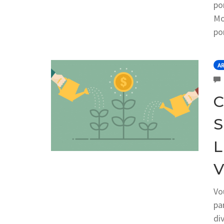
po
Mo
po
AR
C
S
L
V
Vo
pa
di