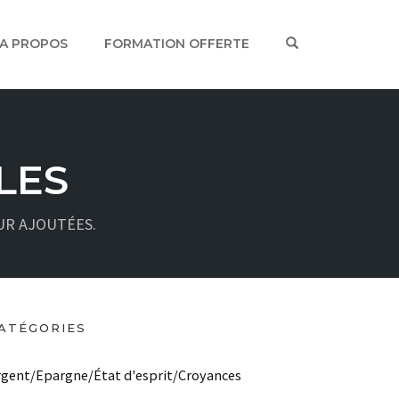
OPEN SEARCH
A PROPOS
FORMATION OFFERTE
LES
UR AJOUTÉES.
ATÉGORIES
rgent/Epargne/État d'esprit/Croyances