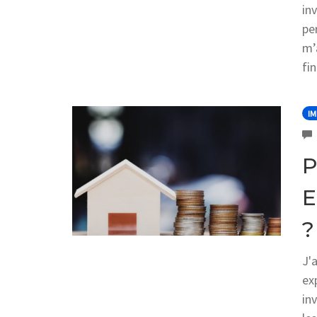
in
pe
m’
fi
IM
P
E
?
J'
ex
in