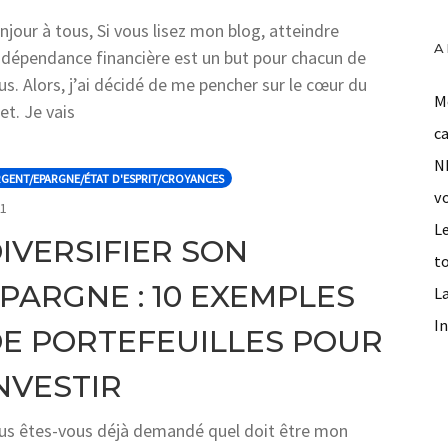
njour à tous, Si vous lisez mon blog, atteindre
A
indépendance financière est un but pour chacun de
us. Alors, j’ai décidé de me pencher sur le cœur du
Mo
et. Je vais
c
N
GENT/EPARGNE/ÉTAT D'ESPRIT/CROYANCES
v
COMMENTS
1
L
IVERSIFIER SON
t
PARGNE : 10 EXEMPLES
La
In
E PORTEFEUILLES POUR
NVESTIR
us êtes-vous déjà demandé quel doit être mon