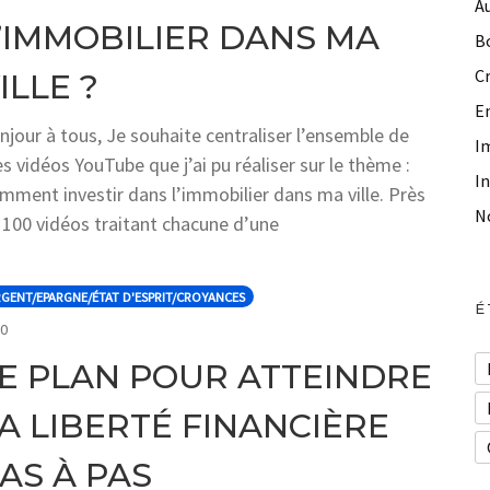
A
’IMMOBILIER DANS MA
B
C
ILLE ?
E
njour à tous, Je souhaite centraliser l’ensemble de
I
s vidéos YouTube que j’ai pu réaliser sur le thème :
I
mment investir dans l’immobilier dans ma ville. Près
N
 100 vidéos traitant chacune d’une
GENT/EPARGNE/ÉTAT D'ESPRIT/CROYANCES
É
COMMENTS
0
E PLAN POUR ATTEINDRE
A LIBERTÉ FINANCIÈRE
AS À PAS