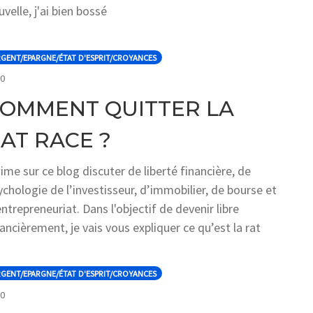
velle, j'ai bien bossé
GENT/EPARGNE/ÉTAT D'ESPRIT/CROYANCES
COMMENTS
0
OMMENT QUITTER LA
AT RACE ?
aime sur ce blog discuter de liberté financière, de
ychologie de l’investisseur, d’immobilier, de bourse et
entrepreneuriat. Dans l'objectif de devenir libre
nancièrement, je vais vous expliquer ce qu’est la rat
GENT/EPARGNE/ÉTAT D'ESPRIT/CROYANCES
COMMENTS
0