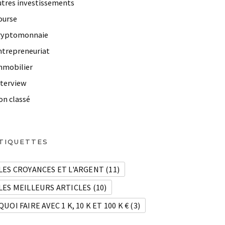
utres investissements
ourse
ryptomonnaie
ntrepreneuriat
mmobilier
nterview
on classé
TIQUETTES
LES CROYANCES ET L'ARGENT
(11)
LES MEILLEURS ARTICLES
(10)
QUOI FAIRE AVEC 1 K, 10 K ET 100 K €
(3)