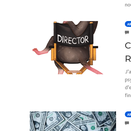
nou
AR
C
R
J’
ps
d’
fi
AR