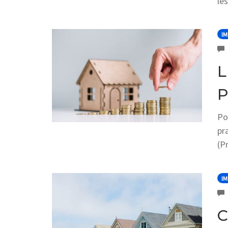
le
IM
L
P
Po
pr
(P
IM
C