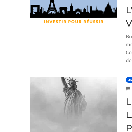
L
V
Bo
me
Co
de
AR
L
L
P