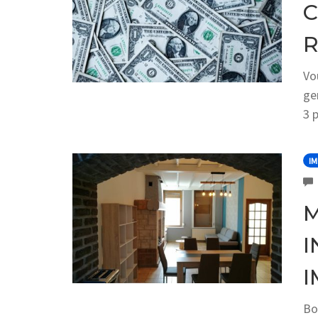
C
R
Vo
ge
3 
IM
M
I
I
Bo