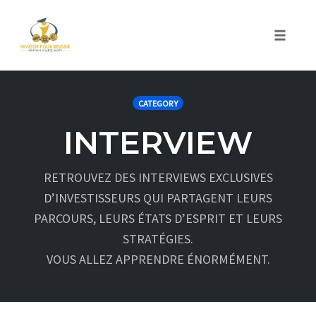
Skip
Comment surmonter les 4
to
Toggle
épreuves majeures qui vous
content
naviga
empêche d'investir dans
CATEGORY
l'immobilier ?
INTERVIEW
RETROUVEZ DES INTERVIEWS EXCLUSIVES
D’INVESTISSEURS QUI PARTAGENT LEURS
PARCOURS, LEURS ÉTATS D’ESPRIT ET LEURS
STRATÉGIES.
VOUS ALLEZ APPRENDRE ÉNORMÉMENT.
4 jours de conseils (et vidéos) gratuits pour surmonter les 4
épreuves majeures qui vous bloque aujourd'hui pour investir
dans l'immobilier