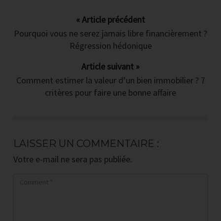
majeures qui vous bloque aujourd'hui
pour investir dans l'immobilier
« Article précédent
Pourquoi vous ne serez jamais libre financièrement ?
Les 3 erreurs inévitables que font
Régression hédonique
tous les débutants
Article suivant »
Comment estimer la valeur d’un bien immobilier ? 7
Quoi, ou et comment chercher un bien
critères pour faire une bonne affaire
rentable quand on est salarié ?
Comment (toujours) se faire financer
LAISSER UN COMMENTAIRE :
par la banque ?
Votre e-mail ne sera pas publiée.
Comment calculer (sans rien oublier)
le cash-flow d'un investissement
immobilier ?