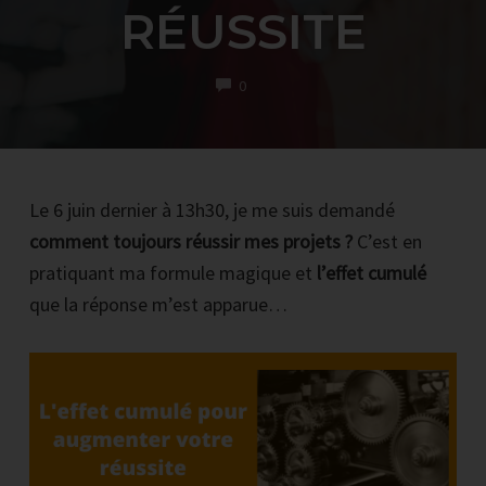
RÉUSSITE
COMMENTS
0
RECEVOIR LA PREMIERE VIDEO PAR EMAIL
Le 6 juin dernier à 13h30, je me suis demandé
Inscrire votre email et cliquez sur le bouton noir maintenant
comment toujours réussir mes projets ?
C’est en
*Vous recevrez par mail 1 vidéo par jour pendant 4 jours.
pratiquant ma formule magique et
l’effet cumulé
Chaque vidéo reprend les bases et l'on voit en détails une épreuve pour
que la réponse m’est apparue…
que vous puissiez la comprendre, savoir la résoudre et passer à l'action.