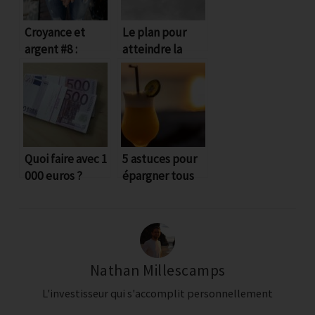
Comment
Croyance et
Le plan pour
argent #8 :
atteindre la
surmonter les 4
S’enrichir c’est
liberté
voler les autres
financière pas à
épreuves
pas
majeures qui
vous empêche
Quoi faire avec 1
5 astuces pour
000 euros ?
épargner tous
d'investir dans
les jours et
partir en
vacances l’esprit
l'immobilier ?
tranquille
Nathan Millescamps
4 jours de conseils (et vidéos) gratuits
L'investisseur qui s'accomplit personnellement
pour surmonter les 4 épreuves