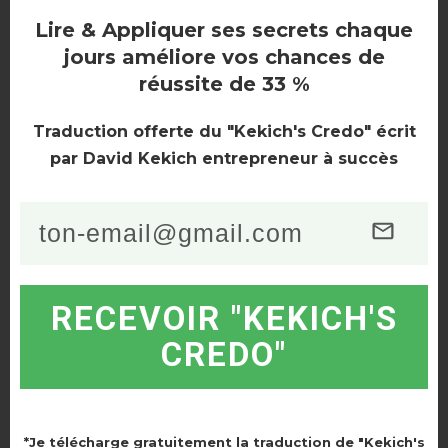
Lire & Appliquer ses secrets chaque
T ?
jours améliore vos chances de
Vous souhaitez devenir rentier immobilier ? Ce projet
réussite de 33 %
vous attire, mais vous ne savez pas comment vous y
prendre ? Devenir rentier immobilier est possible,
Traduction offerte du "Kekich's Credo" écrit
plusieurs chemins y mènent. L’investissement en
par David Kekich entrepreneur à succès
location nue à
RECEVOIR "KEKICH'S
CREDO"
*Je télécharge gratuitement la traduction de "Kekich's