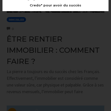
Credo" pour avoir du succès
IMMOBILIER
COMMENTS
0
ÊTRE RENTIER
IMMOBILIER : COMMENT
FAIRE ?
La pierre a toujours eu du succès chez les Français.
Effectivement, l’immobilier est considéré comme
une valeur sûre, car physique et palpable. Grâce à ses
revenus mensuels, l’immobilier peut faire