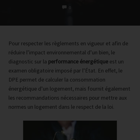
COMMENTS
0
Pour respecter les règlements en vigueur et afin de
RECEVOIR LA PREMIERE VIDEO PAR EMAIL
réduire l’impact environnemental d’un bien, le
diagnostic sur la
performance énergétique
est un
Inscrire votre email et cliquez sur le bouton noir maintenant
examen obligatoire imposé par l’État. En effet, le
*Vous recevrez par mail 1 vidéo par jour pendant 4 jours.
DPE permet de calculer la consommation
Chaque vidéo reprend les bases et l'on voit en détails une épreuve pour
énergétique d’un logement, mais fournit également
que vous puissiez la comprendre, savoir la résoudre et passer à l'action.
les recommandations nécessaires pour mettre aux
normes un logement dans le respect de la loi.