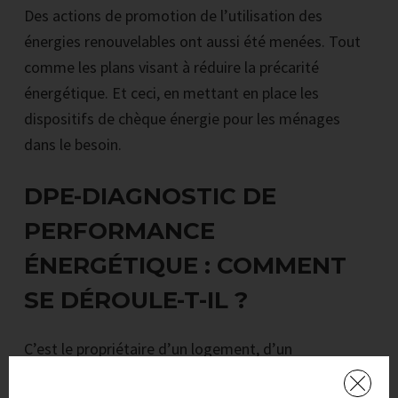
Des actions de promotion de l’utilisation des
énergies renouvelables ont aussi été menées. Tout
comme les plans visant à réduire la précarité
énergétique. Et ceci, en mettant en place les
dispositifs de chèque énergie pour les ménages
dans le besoin.
DPE-DIAGNOSTIC DE
PERFORMANCE
ÉNERGÉTIQUE : COMMENT
SE DÉROULE-T-IL ?
C’est le propriétaire d’un logement, d’un
appartement ou d’un immeuble qui demande