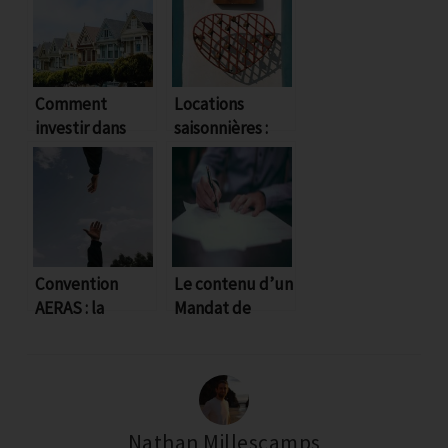
Comment
Locations
investir dans
saisonnières :
l’immobilier
une gestion à
locatif (le guide
distance !
épique)
Convention
Le contenu d’un
AERAS : la
Mandat de
solution pour
gestion locative
emprunter avec
décrypté
un risque
aggravé de
santé
Nathan Millescamps