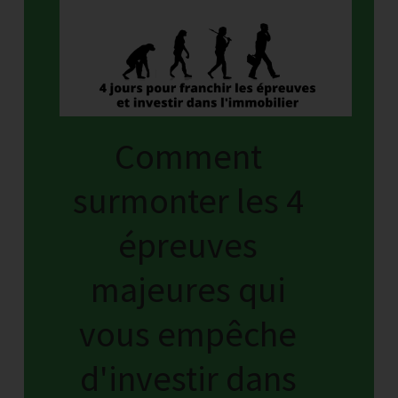
Comment
surmonter les 4
épreuves
majeures qui
vous empêche
d'investir dans