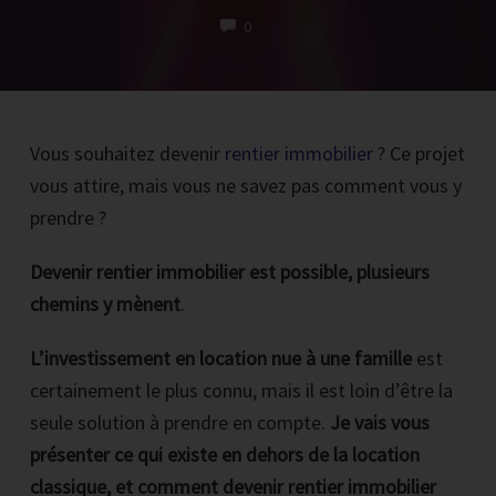
COMMENTS
0
Vous souhaitez devenir
rentier immobilier
? Ce projet
RECEVOIR LA PREMIERE VIDEO PAR EMAIL
vous attire, mais vous ne savez pas comment vous y
prendre ?
Inscrire votre email et cliquez sur le bouton noir maintenant
*Vous recevrez par mail 1 vidéo par jour pendant 4 jours.
Devenir rentier immobilier est possible, plusieurs
Chaque vidéo reprend les bases et l'on voit en détails une épreuve pour
chemins y mènent
.
que vous puissiez la comprendre, savoir la résoudre et passer à l'action.
L’investissement en location nue à une famille
est
certainement le plus connu, mais il est loin d’être la
seule solution à prendre en compte.
Je vais vous
présenter ce qui existe en dehors de la location
classique, et comment devenir rentier immobilier