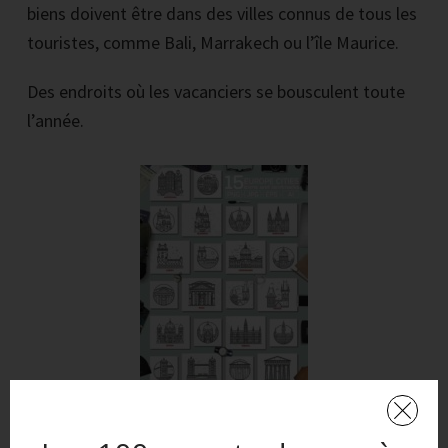
biens doivent être dans des villes connus de tous les
touristes, comme Bali, Marrakech ou l’île Maurice.
Des endroits où les vacanciers se bousculent toute
l’année.