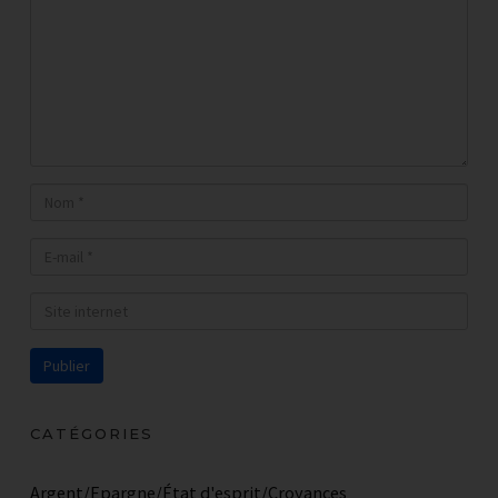
le cash-flow d'un investissement
immobilier ?
RECEVOIR LA PREMIERE
VIDEO PAR EMAIL !
CATÉGORIES
Argent/Epargne/État d'esprit/Croyances