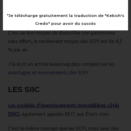
Vous bénéficiez également des dividendes, qui
correspondent aux loyers et aux plus-values perçues
*Je télécharge gratuitement la traduction de "Kekich's
par la SCPI.
Credo" pour avoir du succès
C’est un bon moyen de diversifier son patrimoine
sans effort, le rendement moyen des SCPI est de 4,5
% par an.
J’ai écrit un article beaucoup plus complet sur
les
avantages et inconvénients des SCPI.
LES SIIC
Les sociétés d’investissements immobilières côtés
(SIIC)
, également appelés REIT aux États-Unis.
C’est le même concept que les SCPI, mais avec des