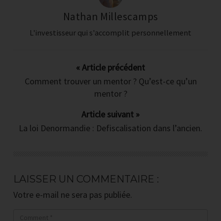
santé
Nathan Millescamps
4 jours de conseils (et vidéos) gratuits
L'investisseur qui s'accomplit personnellement
pour surmonter les 4 épreuves
majeures qui vous bloque aujourd'hui
pour investir dans l'immobilier
« Article précédent
Comment trouver un mentor ? Qu’est-ce qu’un
Les 3 erreurs inévitables que font
mentor ?
tous les débutants
Article suivant »
La loi Denormandie : Defiscalisation dans l’ancien.
Quoi, ou et comment chercher un bien
rentable quand on est salarié ?
Comment (toujours) se faire financer
LAISSER UN COMMENTAIRE :
par la banque ?
Votre e-mail ne sera pas publiée.
Comment calculer (sans rien oublier)