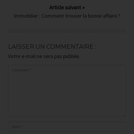
tous les débutants
Article suivant »
Immobilier : Comment trouver la bonne affaire ?
Quoi, ou et comment chercher un bien
rentable quand on est salarié ?
Comment (toujours) se faire financer
LAISSER UN COMMENTAIRE :
par la banque ?
Votre e-mail ne sera pas publiée.
Comment calculer (sans rien oublier)
le cash-flow d'un investissement
immobilier ?