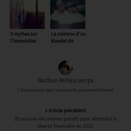
locatif (le guide
épreuves
épique)
majeures qui
vous empêche
3 mythes sur
Le contenu d’un
l’immobilier
Mandat de
d'investir dans
démentis
gestion locative
décrypté
l'immobilier ?
Nathan Millescamps
4 jours de conseils (et vidéos) gratuits
L'investisseur qui s'accomplit personnellement
pour surmonter les 4 épreuves
majeures qui vous bloque aujourd'hui
pour investir dans l'immobilier
« Article précédent
20 sources de revenus passifs pour atteindre la
Les 3 erreurs inévitables que font
liberté financière en 2020