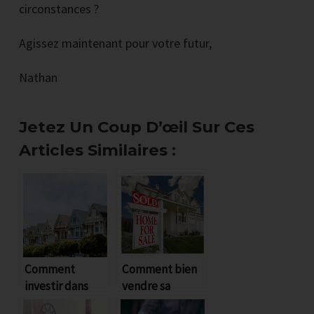
circonstances ?
Agissez maintenant pour votre futur,
Nathan
Jetez Un Coup D’œil Sur Ces
Articles Similaires :
Comment
Comment
Comment bien
investir dans
vendre sa
surmonter les 4
l’immobilier
maison ?