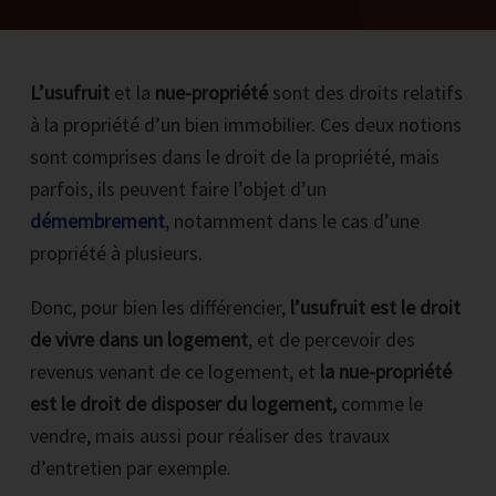
L’usufruit
et la
nue-propriété
sont des droits relatifs
à la propriété d’un bien immobilier. Ces deux notions
sont comprises dans le droit de la propriété, mais
RECEVOIR LA PREMIERE VIDEO PAR EMAIL
parfois, ils peuvent faire l’objet d’un
démembrement
, notamment dans le cas d’une
Inscrire votre email et cliquez sur le bouton noir maintenant
propriété à plusieurs.
*Vous recevrez par mail 1 vidéo par jour pendant 4 jours.
Chaque vidéo reprend les bases et l'on voit en détails une épreuve pour
Donc, pour bien les différencier,
l’usufruit est le droit
que vous puissiez la comprendre, savoir la résoudre et passer à l'action.
de vivre dans un logement
, et de percevoir des
revenus venant de ce logement, et
la nue-propriété
est le droit de disposer du logement,
comme le
vendre, mais aussi pour réaliser des travaux
d’entretien par exemple.