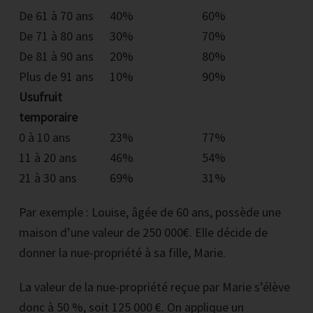
De 61 à 70 ans
40%
60%
De 71 à 80 ans
30%
70%
De 81 à 90 ans
20%
80%
Plus de 91 ans
10%
90%
Usufruit
temporaire
0 à 10 ans
23%
77%
11 à 20 ans
46%
54%
21 à 30 ans
69%
31%
Par exemple : Louise, âgée de 60 ans, possède une
maison d’une valeur de 250 000€. Elle décide de
donner la nue-propriété à sa fille, Marie.
La valeur de la nue-propriété reçue par Marie s’élève
donc à 50 %, soit 125 000 €. On applique un