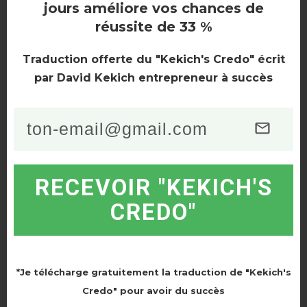
jours améliore vos chances de
réussite de 33 %
Traduction offerte du "Kekich's Credo" écrit
par David Kekich entrepreneur à succès
RECEVOIR "KEKICH'S
LA VALEUR DES PARTS
CREDO"
Tout comme les charges sont réparties entre
l’usufruitier
et le
nu-propriétaire
,
la valeur du bien
est elle aussi divisée entre ces deux parties
. Comme
*Je télécharge gratuitement la traduction de "Kekich's
l’usufruit reviendra au nu-propriétaire au moment du
Credo" pour avoir du succès
décès de l’usufruitier, cela veut dire que la valeur de