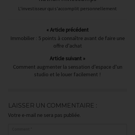
4 jours de conseils (et vidéos) gratuits
L'investisseur qui s'accomplit personnellement
pour surmonter les 4 épreuves
majeures qui vous bloque aujourd'hui
pour investir dans l'immobilier
« Article précédent
Immobilier : 5 points à connaître avant de faire une
Les 3 erreurs inévitables que font
offre d’achat
tous les débutants
Article suivant »
Comment augmenter la sensation d’espace d’un
Quoi, ou et comment chercher un bien
studio et le louer facilement !
rentable quand on est salarié ?
Comment (toujours) se faire financer
LAISSER UN COMMENTAIRE :
par la banque ?
Votre e-mail ne sera pas publiée.
Comment calculer (sans rien oublier)
le cash-flow d'un investissement