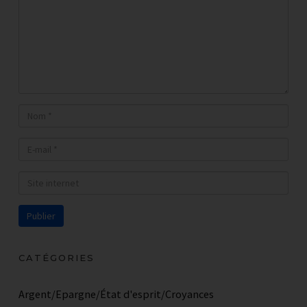
immobilier ?
RECEVOIR LA PREMIERE
VIDEO PAR EMAIL !
CATÉGORIES
Argent/Epargne/État d'esprit/Croyances