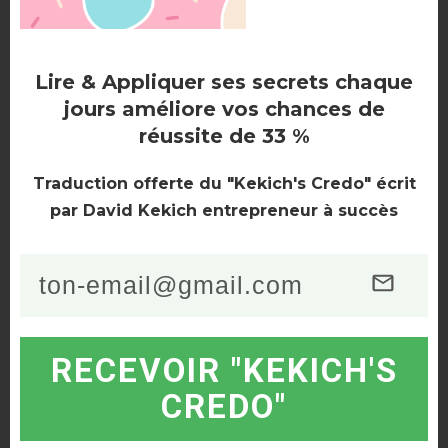
c’est compliqué pour eux !
Ce qu’il faut retenir, c’est qu’il ne faut pas leur faire
Lire & Appliquer ses secrets chaque
confiance !
jours améliore vos chances de
réussite de 33 %
Leur but, c’est de vendre à tout prix, le nôtre est de
faire une affaire et d’acheter en dessous du prix du
Traduction offerte du "Kekich's Credo" écrit
marché, pour faire des
investissements intelligents
!
par David Kekich entrepreneur à succès
RECEVOIR "KEKICH'S
CREDO"