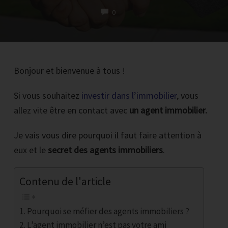
COMMENTS
0
Bonjour et bienvenue à tous !
RECEVOIR LA PREMIERE VIDEO PAR EMAIL
Si vous souhaitez
investir dans l’immobilier
, vous
Inscrire votre email et cliquez sur le bouton noir maintenant
allez vite être en contact avec
un agent immobilier.
*Vous recevrez par mail 1 vidéo par jour pendant 4 jours.
Je vais vous dire pourquoi il faut faire attention à
Chaque vidéo reprend les bases et l'on voit en détails une épreuve pour
eux et le
secret des agents immobiliers
.
que vous puissiez la comprendre, savoir la résoudre et passer à l'action.
Contenu de l'article
Pourquoi se méfier des agents immobiliers ?
L’agent immobilier n’est pas votre ami