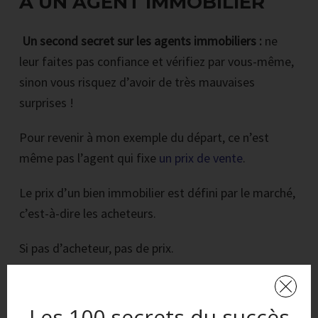
À UN AGENT IMMOBILIER
Un second secret sur les agents immobiliers :
ne
leur faites pas confiance et vérifiez par vous-même,
sinon vous risquez d’avoir de très mauvaises
surprises !
Pour revenir à mon exemple du départ, ce n’est
même pas l’agent qui fixe
un prix de vente
.
Le prix d’un bien immobilier est défini par le marché,
c’est-à-dire les acheteurs.
Si pas d’acheteur, pas de prix.
Ce qui compte pour vous c’est la rentabilité du bien,
et après avoir fait vos calculs, c’est le prix qui vous
Les 100 secrets du succès