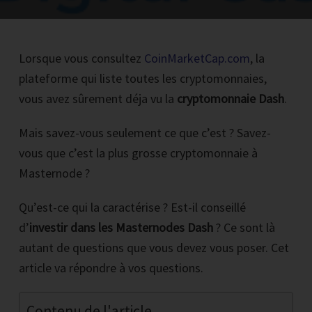
Lorsque vous consultez
CoinMarketCap.com
, la
plateforme qui liste toutes les cryptomonnaies,
vous avez sûrement déja vu la
RECEVOIR LA PREMIERE VIDEO PAR EMAIL
cryptomonnaie Dash
.
Mais savez-vous seulement ce que c’est ? Savez-
Inscrire votre email et cliquez sur le bouton noir maintenant
vous que c’est la plus grosse cryptomonnaie à
*Vous recevrez par mail 1 vidéo par jour pendant 4 jours.
Masternode ?
Chaque vidéo reprend les bases et l'on voit en détails une épreuve pour
Qu’est-ce qui la caractérise ? Est-il conseillé
que vous puissiez la comprendre, savoir la résoudre et passer à l'action.
d’
investir dans les Masternodes Dash
? Ce sont là
autant de questions que vous devez vous poser. Cet
article va répondre à vos questions.
Contenu de l'article