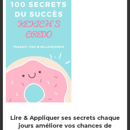
MASTERNODE DASH :
COMMENT FAIRE ?
Plusieurs options s’offrent à vous au cas où vous
décideriez d’
investir dans un masternode Dash
. Vous
avez le choix entre avoir votre propre masternode
ou en confier la gestion à un tiers.
GÉRER SOI-MÊME SON
MASTERNODE
Vous pouvez, certes, choisir d’avoir vous-même un
masternode Dash
. Mais cela nécessite quelques
connaissances approfondies ainsi qu’un
Lire & Appliquer ses secrets chaque
investissement initial.
jours améliore vos chances de