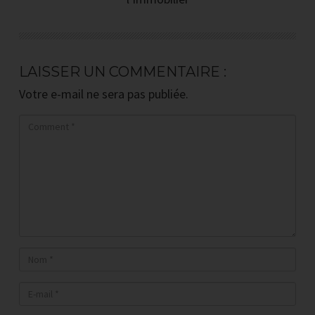
rentable quand on est salarié ?
Comment (toujours) se faire financer
LAISSER UN COMMENTAIRE :
par la banque ?
Votre e-mail ne sera pas publiée.
Comment calculer (sans rien oublier)
le cash-flow d'un investissement
immobilier ?
RECEVOIR LA PREMIERE
VIDEO PAR EMAIL !