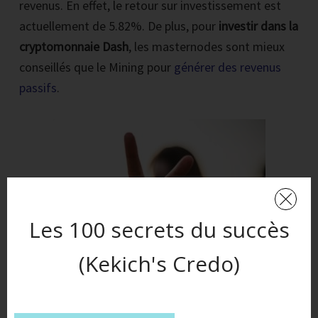
revenus. En effet, le retour sur investissement est
actuellement de 5.82%. De plus, pour
investir dans la
cryptomonnaie Dash
, les masternodes sont mieux
conseillés que le Mining pour
générer des revenus
passifs
.
Les 100 secrets du succès
(Kekich's Credo)
INVESTIR DANS UN