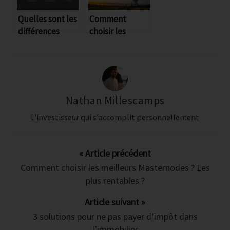
vous empêche
Quelles sont les
Comment
différences
choisir les
d'investir dans
entre
meilleurs
Masternodes et
Masternodes ?
Staking ?
Les plus
l'immobilier ?
rentables ?
Nathan Millescamps
4 jours de conseils (et vidéos) gratuits
L'investisseur qui s'accomplit personnellement
pour surmonter les 4 épreuves
majeures qui vous bloque aujourd'hui
pour investir dans l'immobilier
« Article précédent
Comment choisir les meilleurs Masternodes ? Les
Les 3 erreurs inévitables que font
plus rentables ?
tous les débutants
Article suivant »
3 solutions pour ne pas payer d’impôt dans
Quoi, ou et comment chercher un bien
l’immobilier