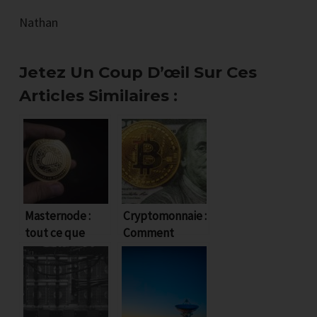
Nathan
Jetez Un Coup D’œil Sur Ces
Articles Similaires :
Comment
Masternode :
Cryptomonnaie :
tout ce que
Comment
surmonter les 4
vous devez
générer des
savoir
revenus passifs
épreuves
?
majeures qui