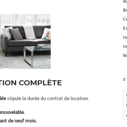
A
B
C
E
I
I
N
É
TION COMPLÈTE
lée
stipule la durée du contrat de location.
renouvelable
.
iant de neuf mois.