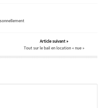
er ?
est-ce
réellement
intéressant ?
ersonnellement
Article suivant »
Tout sur le bail en location « nue »