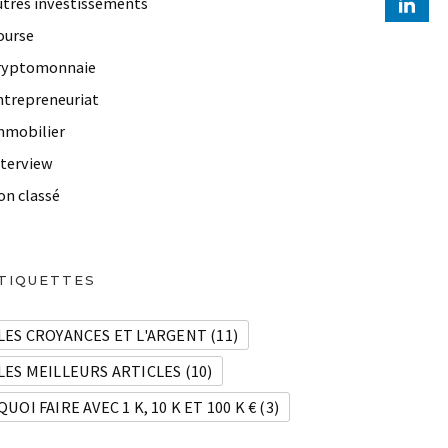
utres investissements
ourse
ryptomonnaie
ntrepreneuriat
mmobilier
nterview
on classé
TIQUETTES
LES CROYANCES ET L'ARGENT
(11)
LES MEILLEURS ARTICLES
(10)
QUOI FAIRE AVEC 1 K, 10 K ET 100 K €
(3)