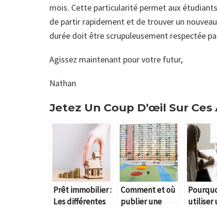
mois. Cette particularité permet aux étudiants 
de partir rapidement et de trouver un nouvea
durée doit être scrupuleusement respectée par 
Agissez maintenant pour votre futur,
Nathan
Jetez Un Coup D’œil Sur Ces A
Prêt immobilier :
Comment et où
Pourquo
Les différentes
publier une
utiliser
garanties à la
annonce
courtier