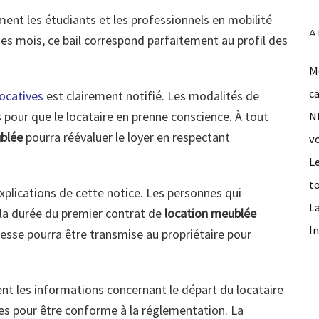
ent les étudiants et les professionnels en mobilité
A
s mois, ce bail correspond parfaitement au profil des
Mo
c
locatives
est clairement notifié. Les modalités de
s pour que le locataire en prenne conscience. À tout
N
blée
pourra réévaluer le loyer en respectant
v
L
t
explications de cette notice. Les personnes qui
La
 la durée du premier contrat de
location meublée
In
sse pourra être transmise au propriétaire pour
t les informations concernant le départ du locataire
uses pour être conforme à la réglementation. La